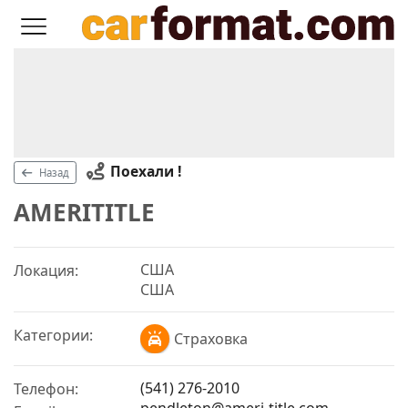
Поехали !
Назад
AMERITITLE
США
Локация:
США
Категории:
Страховка
(541) 276-2010
Телефон:
pendleton@ameri-title.com