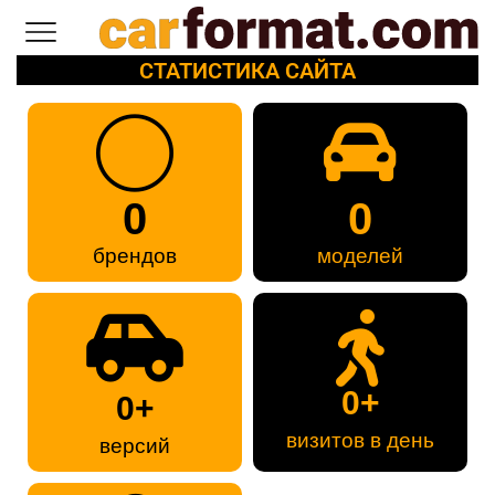
СТАТИСТИКА САЙТА
0
0
брендов
моделей
0
+
0
+
визитов в день
версий