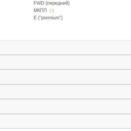
FWD (передний)
МКПП
[?]
E ("premium")