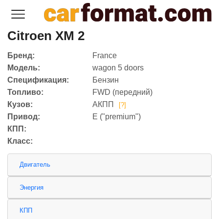
Citroen XM 2
Бренд:
France
Модель:
wagon 5 doors
Спецификация:
Бензин
Топливо:
FWD (передний)
Кузов:
АКПП
[?]
Привод:
E ("premium")
КПП:
Класс:
Двигатель
Энергия
КПП