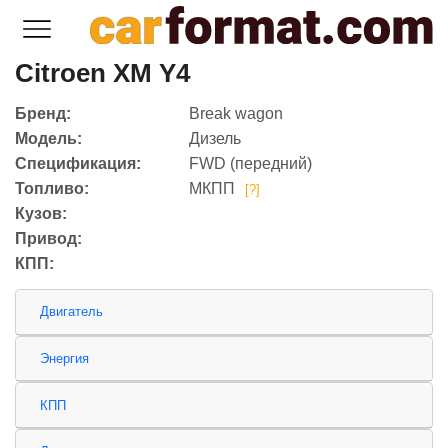
Citroen XM Y4
Бренд:
Break wagon
Модель:
Дизель
Спецификация:
FWD (передний)
Топливо:
МКПП
[?]
Кузов:
Привод:
КПП:
Двигатель
Энергия
КПП