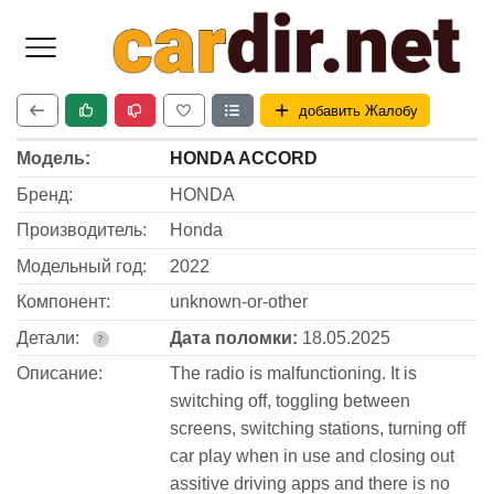
добавить Жалобу
Модель:
HONDA ACCORD
Бренд:
HONDA
Производитель:
Honda
Модельный год:
2022
Компонент:
unknown-or-other
Детали:
Дата поломки:
18.05.2025
?
Описание:
The radio is malfunctioning. It is
switching off, toggling between
screens, switching stations, turning off
car play when in use and closing out
assitive driving apps and there is no